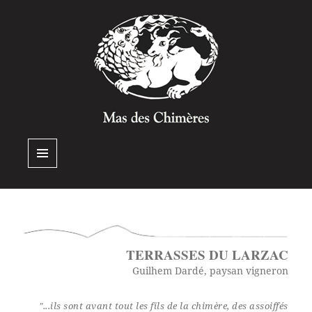
MENU
ET
WIDGETS
TERRASSES DU LARZAC
Guilhem Dardé, paysan vigneron
"...ils sont avant tout les fils de la chimère, des assoiffés