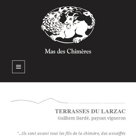
MENU
ET
WIDGETS
TERRASSES DU LARZAC
Guilhem Dardé, paysan vigneron
"...ils sont avant tout les fils de la chimère, des assoiffés